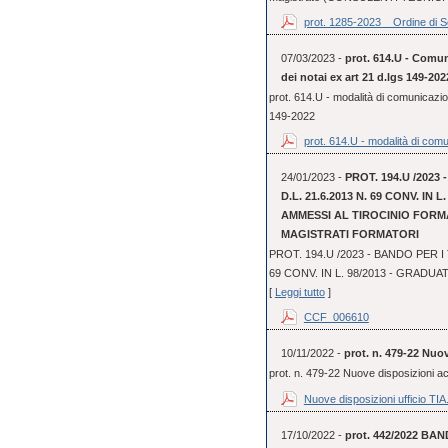
prot. 1285-2023 _ Ordine di Se
07/03/2023 -
prot. 614.U - Comun
dei notai ex art 21 d.lgs 149-202
prot. 614.U - modalità di comunicazio
149-2022
prot. 614.U - modalità di comu
24/01/2023 -
PROT. 194.U /2023
D.L. 21.6.2013 N. 69 CONV. IN
AMMESSI AL TIROCINIO FORMA
MAGISTRATI FORMATORI
PROT. 194.U /2023 - BANDO PER I 
69 CONV. IN L. 98/2013 - GRADUA
[
Leggi tutto
]
CCF_006610
10/11/2022 -
prot. n. 479-22 Nuo
prot. n. 479-22 Nuove disposizioni 
Nuove disposizioni ufficio TIA.
17/10/2022 -
prot. 442/2022 BAN