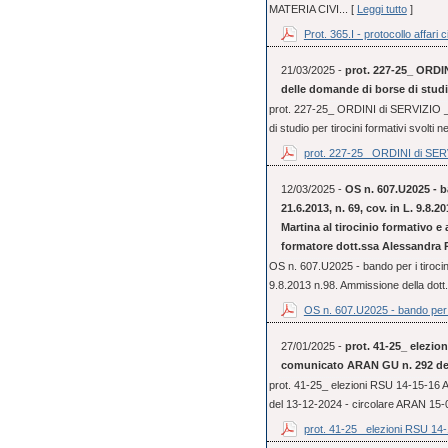
MATERIA CIVI... [
Leggi tutto
]
Prot. 365.I - protocollo affari ci
21/03/2025 -
prot. 227-25_ ORDIN
delle domande di borse di studio
prot. 227-25_ ORDINI di SERVIZIO _ 
di studio per tirocini formativi svolti 
prot. 227-25_ ORDINI di SERV
12/03/2025 -
OS n. 607.U2025 - ba
21.6.2013, n. 69, cov. in L. 9.8.
Martina al tirocinio formativo e
formatore dott.ssa Alessandra 
OS n. 607.U2025 - bando per i tirocini
9.8.2013 n.98. Ammissione della dott.
OS n. 607.U2025 - bando per i
27/01/2025 -
prot. 41-25_ elezio
comunicato ARAN GU n. 292 del
prot. 41-25_ elezioni RSU 14-15-16
del 13-12-2024 - circolare ARAN 15
prot. 41-25_ elezioni RSU 14-1