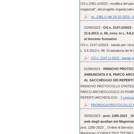
OS n.2381.U/2023 - modifica del parag
magistrati", del progetto organizzativo
os. 2381.U del 18-10-2023 - 
22/09/2023 -
OS n. 2147.U/2023 - 
21.6.2013, n. 69, conv. in L. 9.8
al tirocinio formativo
OS n. 2147.U/2023 - bando per i tiroci
L. 9.8.2013 n. 98. Graduatoria dei tir
OS n. 2147.U-2023 - bando pe
01/08/2023 -
RINNOVO PROTOCO
ANNUNZIATA E IL PARCO ARC
AL SACCHEGGIO DEI REPERT
RINNOVO PROTOCOLLO D'INTESA 
PARCO ARCHEOLOGICO DI POMPE
REPERTI ARCHEOLOGI... [
Leggi tu
PROROGA PROTOCOLLO FI
30/05/2023 -
prot. 1285-2023 _ Or
web degli ausiliari del Magistra
prot. 1285-2023 _ Ordine di Servizio _
Magistrato (CONSULENTI TECNICI 