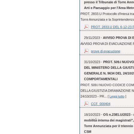
presso il Tribunale di Torre An
Arti e Paesaggio per l’Area Metr
PROT. 2833.U Protocollo d'Intesa tra 
Torre Annunziata e la Soprintendenza 
PROT. 2833.U DEL 6-12-23 
29/11/2023 -
AVVISO PROVA DI 
AVVISO PROVA DI EVACUAZIONE P
prove di evacuzione
31/10/2023 -
PROT. 509.I NUO
DEL MINISTERO DELLA GIUST
GENERALE N. 9634 DEL 24/10/2
COMPORTAMENTALI
PROT. 509.I NUOVO CODICE CO
DELLA GIUSTIZIA DIRAMAZIONE 
24/10/2023 - PR... [
Leggi tutto
]
CCF_000404
18/10/2023 -
OS n.2381.U/2023 - 
mobilità interna dei magistrati"
Torre Annunziata per il triennio
CSM