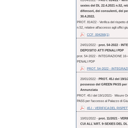
01/04/2022 -
PROT. 814/22 - Verifi
sexies del DL 22.4.2021 n.52, rela
difensori, dei consulenti, dei per
30.4.2022.
PROT. 814/22 - Verifica del rispetto de
n.52, relative all'accesso agli uffici giu
CCF_004266(1)
24/01/2022 -
prot. 54-2022 - 
DEPOSITO ATTI PENALI PDP
prot. 54-2022 - INTEGRAZIONE 
PENALI PDP
PROT. 54-2022 - INTEGRAZI
20/01/2022 -
PROT. 45.I del 19/1/
possesso del GREEN PASS per l'a
Annunziata
PROT. 45.I del 19/1/2021- Misure Or
PASS per l'accesso al Palazzo di Gius
45.I - VERIFICA DEL RISPET
10/01/2022 -
prot. 11/2021 - V
CUI ALL'ART. 9-SEXIES DEL DL