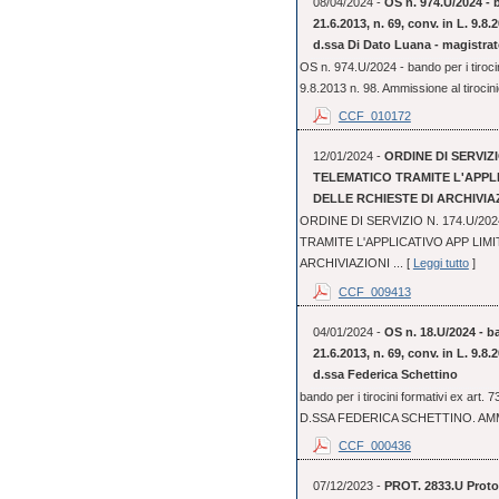
08/04/2024 -
OS n. 974.U/2024 - b
21.6.2013, n. 69, conv. in L. 9.8
d.ssa Di Dato Luana - magistrat
OS n. 974.U/2024 - bando per i tirocin
9.8.2013 n. 98. Ammissione al tirocini
CCF_010172
12/01/2024 -
ORDINE DI SERVIZI
TELEMATICO TRAMITE L'APPL
DELLE RCHIESTE DI ARCHIVIA
ORDINE DI SERVIZIO N. 174.U/2
TRAMITE L'APPLICATIVO APP LIM
ARCHIVIAZIONI ... [
Leggi tutto
]
CCF_009413
04/01/2024 -
OS n. 18.U/2024 - ba
21.6.2013, n. 69, conv. in L. 9.8
d.ssa Federica Schettino
bando per i tirocini formativi ex art.
D.SSA FEDERICA SCHETTINO. AMM
CCF_000436
07/12/2023 -
PROT. 2833.U Protoc