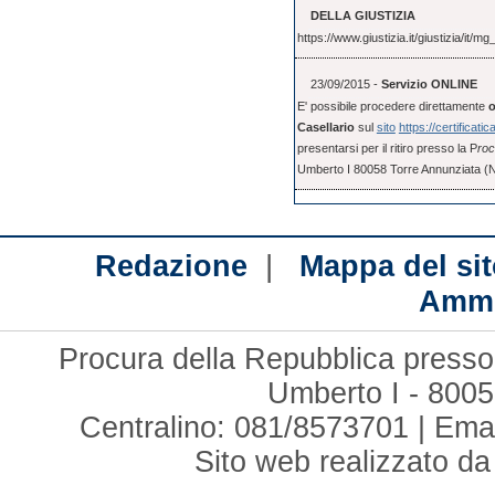
DELLA GIUSTIZIA
https://www.giustizia.it/giustizia/it
23/09/2015 -
Servizio ONLINE
E' possibile procedere direttamente
o
Casellario
sul
sito
https://certificatic
presentarsi per il ritiro presso la P
roc
Umberto I 80058 Torre Annunziata (
|
Redazione
Mappa del sit
Ammi
Procura della Repubblica presso 
Umberto I - 8005
Centralino: 081/8573701 | Ema
Sito web realizzato d