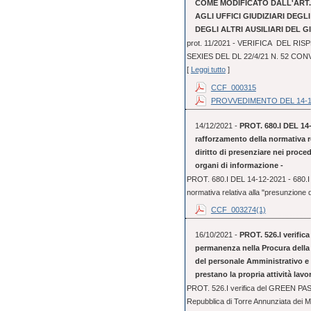
COME MODIFICATO DALL'ART. 3
AGLI UFFICI GIUDIZIARI DEGL
DEGLI ALTRI AUSILIARI DEL G
prot. 11/2021 - VERIFICA DEL RI
SEXIES DEL DL 22/4/21 N. 52 CO
[
Leggi tutto
]
CCF_000315
PROVVEDIMENTO DEL 14-1
14/12/2021 -
PROT. 680.I DEL 14-
rafforzamento della normativa r
diritto di presenziare nei proce
organi di informazione -
PROT. 680.I DEL 14-12-2021 - 680.I 
normativa relativa alla "presunzione d
CCF_003274(1)
16/10/2021 -
PROT. 526.I verific
permanenza nella Procura della 
del personale Amministrativo e P
prestano la propria attività lav
PROT. 526.I verifica del GREEN PASS
Repubblica di Torre Annunziata dei Ma