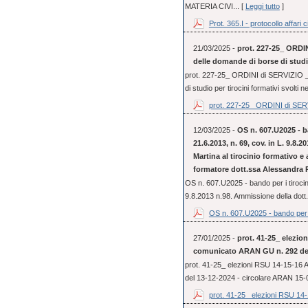
MATERIA CIVI... [
Leggi tutto
]
Prot. 365.I - protocollo affari ci
21/03/2025 -
prot. 227-25_ ORDIN
delle domande di borse di studio
prot. 227-25_ ORDINI di SERVIZIO _ 
di studio per tirocini formativi svolti 
prot. 227-25_ ORDINI di SERV
12/03/2025 -
OS n. 607.U2025 - ba
21.6.2013, n. 69, cov. in L. 9.8.
Martina al tirocinio formativo e
formatore dott.ssa Alessandra 
OS n. 607.U2025 - bando per i tirocini
9.8.2013 n.98. Ammissione della dott.
OS n. 607.U2025 - bando per i
27/01/2025 -
prot. 41-25_ elezio
comunicato ARAN GU n. 292 del
prot. 41-25_ elezioni RSU 14-15-16
del 13-12-2024 - circolare ARAN 15
prot. 41-25_ elezioni RSU 14-1