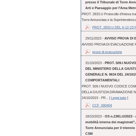
presso il Tribunale di Torre An
Arti e Paesaggio per l’Area Metr
PROT. 2833.U Protocollo d'Intesa tra 
Torre Annunziata e la Soprintendenza 
PROT. 2833.U DEL 6-12-23 
29/11/2023 -
AVVISO PROVA DI 
AVVISO PROVA DI EVACUAZIONE P
prove di evacuzione
31/10/2023 -
PROT. 509.I NUO
DEL MINISTERO DELLA GIUST
GENERALE N. 9634 DEL 24/10/2
COMPORTAMENTALI
PROT. 509.I NUOVO CODICE CO
DELLA GIUSTIZIA DIRAMAZIONE 
24/10/2023 - PR... [
Leggi tutto
]
CCF_000404
18/10/2023 -
OS n.2381.U/2023 - 
mobilità interna dei magistrati"
Torre Annunziata per il triennio
CSM