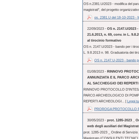
OS n.2381.U/2023 - modifica del parag
magistrati", del progetto organizzativo
os. 2381.U del 18-10-2023 - 
22/09/2023 -
OS n. 2147.U/2023 - 
21.6.2013, n. 69, conv. in L. 9.8
al tirocinio formativo
OS n. 2147.U/2023 - bando per i tiroci
L. 9.8.2013 n. 98. Graduatoria dei tir
OS n. 2147.U-2023 - bando pe
01/08/2023 -
RINNOVO PROTOCO
ANNUNZIATA E IL PARCO ARC
AL SACCHEGGIO DEI REPERT
RINNOVO PROTOCOLLO D'INTESA 
PARCO ARCHEOLOGICO DI POMPE
REPERTI ARCHEOLOGI... [
Leggi tu
PROROGA PROTOCOLLO FI
30/05/2023 -
prot. 1285-2023 _ Or
web degli ausiliari del Magistra
prot. 1285-2023 _ Ordine di Servizio _
Magistrato (CONSULENTI TECNICI 