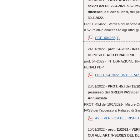
01/04/2022 -
PROT. 814/22 - Verifi
sexies del DL 22.4.2021 n.52, rela
difensori, dei consulenti, dei per
30.4.2022.
PROT. 814/22 - Verifica del rispetto de
n.52, relative all'accesso agli uffici giu
CCF_004266(1)
24/01/2022 -
prot. 54-2022 - 
DEPOSITO ATTI PENALI PDP
prot. 54-2022 - INTEGRAZIONE 
PENALI PDP
PROT. 54-2022 - INTEGRAZI
20/01/2022 -
PROT. 45.I del 19/1/
possesso del GREEN PASS per l'a
Annunziata
PROT. 45.I del 19/1/2021- Misure Or
PASS per l'accesso al Palazzo di Gius
45.I - VERIFICA DEL RISPET
10/01/2022 -
prot. 11/2021 - V
CUI ALL'ART. 9-SEXIES DEL DL