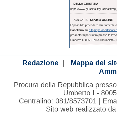
DELLA GIUSTIZIA
https://www.giustizia.it/giustizia/it
23/09/2015 -
Servizio ONLINE
E' possibile procedere direttamente
o
Casellario
sul
sito
https://certificatic
presentarsi per il ritiro presso la P
roc
Umberto I 80058 Torre Annunziata (
|
Redazione
Mappa del sit
Ammi
Procura della Repubblica presso 
Umberto I - 8005
Centralino: 081/8573701 | Ema
Sito web realizzato d