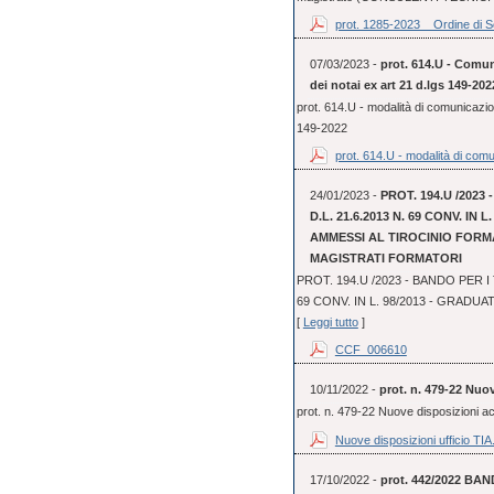
prot. 1285-2023 _ Ordine di Se
07/03/2023 -
prot. 614.U - Comun
dei notai ex art 21 d.lgs 149-202
prot. 614.U - modalità di comunicazio
149-2022
prot. 614.U - modalità di comu
24/01/2023 -
PROT. 194.U /2023
D.L. 21.6.2013 N. 69 CONV. IN
AMMESSI AL TIROCINIO FORMA
MAGISTRATI FORMATORI
PROT. 194.U /2023 - BANDO PER I 
69 CONV. IN L. 98/2013 - GRADUA
[
Leggi tutto
]
CCF_006610
10/11/2022 -
prot. n. 479-22 Nuo
prot. n. 479-22 Nuove disposizioni 
Nuove disposizioni ufficio TIA.
17/10/2022 -
prot. 442/2022 BAN