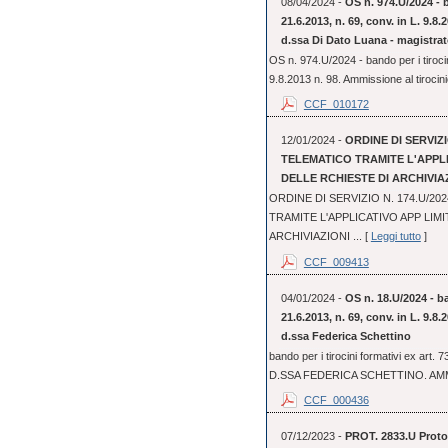
08/04/2024 -
OS n. 974.U/2024 - b
21.6.2013, n. 69, conv. in L. 9.8
d.ssa Di Dato Luana - magistrat
OS n. 974.U/2024 - bando per i tirocin
9.8.2013 n. 98. Ammissione al tirocini
CCF_010172
12/01/2024 -
ORDINE DI SERVIZI
TELEMATICO TRAMITE L'APPL
DELLE RCHIESTE DI ARCHIVIA
ORDINE DI SERVIZIO N. 174.U/2
TRAMITE L'APPLICATIVO APP LIM
ARCHIVIAZIONI ... [
Leggi tutto
]
CCF_009413
04/01/2024 -
OS n. 18.U/2024 - ba
21.6.2013, n. 69, conv. in L. 9.8
d.ssa Federica Schettino
bando per i tirocini formativi ex art.
D.SSA FEDERICA SCHETTINO. AMM
CCF_000436
07/12/2023 -
PROT. 2833.U Protoc