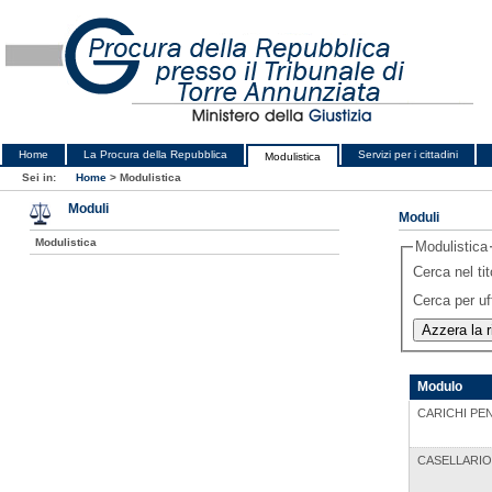
Home
La Procura della Repubblica
Servizi per i cittadini
Modulistica
Sei in:
Home
>
Modulistica
Moduli
Moduli
Modulistica
Modulistica
Cerca nel tit
Cerca per uf
Modulo
CARICHI PE
CASELLARIO