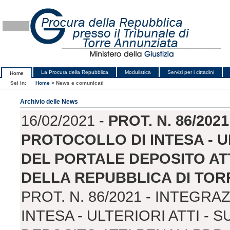
La Procura della Repubblica
Modulistica
Servizi per i cittadini
Home
Sei in:
Home
>
News e comunicati
Archivio delle News
16/02/2021 -
PROT. N. 86/202
PROTOCOLLO DI INTESA - UL
DEL PORTALE DEPOSITO ATT
DELLA REPUBBLICA DI TOR
PROT. N. 86/2021 - INTEGR
INTESA - ULTERIORI ATTI - 