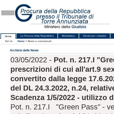
La Procura della Repubblica
Modulistica
Servizi per i cittadini
Home
Sei in:
Home
>
News e comunicati
Archivio delle News
03/05/2022 -
Pot. n. 217.I "Gre
prescrizioni di cui all'art.9 s
convertito dalla legge 17.6.20
del DL 24.3.2022, n.24, relative
Scadenza 1/5/2022 - utilizzo 
Pot. n. 217.I "Green Pass" - veri