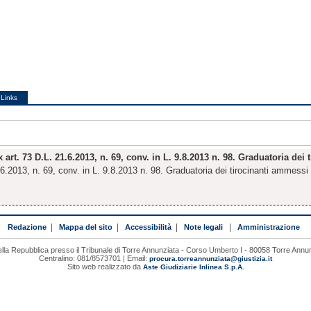
Links
 art. 73 D.L. 21.6.2013, n. 69, conv. in L. 9.8.2013 n. 98. Graduatoria dei
6.2013, n. 69, conv. in L. 9.8.2013 n. 98. Graduatoria dei tirocinanti ammessi a
Redazione
|
Mappa del sito
|
Accessibilità
|
Note legali
|
Amministrazione
lla Repubblica presso il Tribunale di Torre Annunziata - Corso Umberto I - 80058 Torre Annu
Centralino: 081/8573701 | Email:
procura.torreannunziata@giustizia.it
Sito web realizzato da
Aste Giudiziarie Inlinea S.p.A.