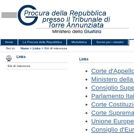
Home
La Procura della Repubblica
Modulistica
Servizi per i cittadini
Sei in:
Home
>
Links
>
Siti di interesse
Links
Links
Siti di interesse
Corte d'Appello
Ministero della
Consiglio Supe
Parlamento Ita
Corte Costituz
Corte Suprema
Unione Europ
Consiglio d'Eu