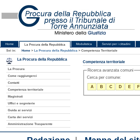
Home
Modulistica
Servizi per i cittadini
La Procura della Repubblica
Sei in:
Home
>
La Procura della Repubblica
>
Competenza Territoriale
La Procura della Repubblica
Competenza territoriale
La Procura
Ricerca avanzata comuni
Come raggiungerci
Cerca per comune:
Contatti
A
B
C
D
E
F
Competenza territoriale
Magistrati
Uffici e segreterie
Guida ai servizi
Carta dei servizi
Amministrazione Trasparente