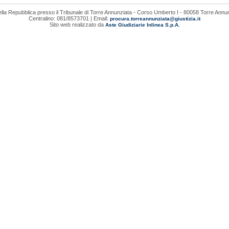
lla Repubblica presso il Tribunale di Torre Annunziata - Corso Umberto I - 80058 Torre Annu
Centralino: 081/8573701 | Email:
procura.torreannunziata@giustizia.it
Sito web realizzato da
Aste Giudiziarie Inlinea S.p.A.