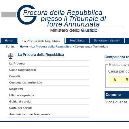
Home
Modulistica
Servizi per i cittadini
La Procura della Repubblica
Sei in:
Home
>
La Procura della Repubblica
>
Competenza Territoriale
La Procura della Repubblica
Competenza ter
La Procura
Ricerca av
Come raggiungerci
Cerca per 
Contatti
A
B
Competenza territoriale
Magistrati
Comune
Uffici e segreterie
Guida ai servizi
Vico Equense
Carta dei servizi
Amministrazione Trasparente