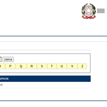
O
P
Q
R
S
T
U
V
Z
vincia
li