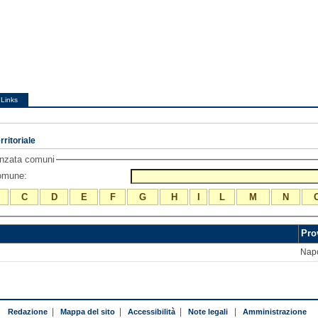
Links
ritoriale
anzata comuni
comune:
C
D
E
F
G
H
I
L
M
N
Pro
Napo
Redazione
|
Mappa del sito
|
Accessibilità
|
Note legali
|
Amministrazione