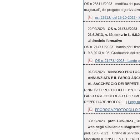
OS n.2381.U/2023 - modifica del parag
magistrati", del progetto organizzativo
os. 2381.U del 18-10-2023 - 
22/09/2023 -
OS n. 2147.U/2023 - 
21.6.2013, n. 69, conv. in L. 9.8
al tirocinio formativo
OS n. 2147.U/2023 - bando per i tiroci
L. 9.8.2013 n. 98. Graduatoria dei tir
OS n. 2147.U-2023 - bando pe
01/08/2023 -
RINNOVO PROTOCO
ANNUNZIATA E IL PARCO ARC
AL SACCHEGGIO DEI REPERT
RINNOVO PROTOCOLLO D'INTESA 
PARCO ARCHEOLOGICO DI POMPE
REPERTI ARCHEOLOGI... [
Leggi tu
PROROGA PROTOCOLLO FI
30/05/2023 -
prot. 1285-2023 _ Or
web degli ausiliari del Magistra
prot. 1285-2023 _ Ordine di Servizio _
Magistrato (CONSULENTI TECNICI 