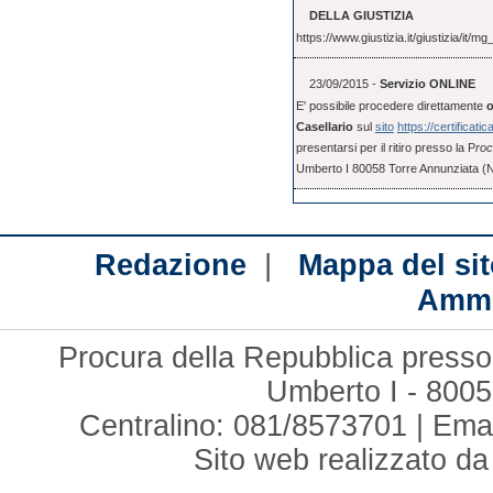
DELLA GIUSTIZIA
https://www.giustizia.it/giustizia/it
23/09/2015 -
Servizio ONLINE
E' possibile procedere direttamente
o
Casellario
sul
sito
https://certificatic
presentarsi per il ritiro presso la P
roc
Umberto I 80058 Torre Annunziata (
|
Redazione
Mappa del sit
Ammi
Procura della Repubblica presso 
Umberto I - 8005
Centralino: 081/8573701 | Ema
Sito web realizzato d