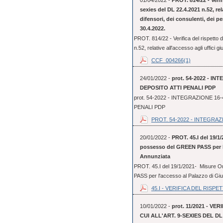
01/04/2022 -
PROT. 814/22 - Verifi
sexies del DL 22.4.2021 n.52, rela
difensori, dei consulenti, dei per
30.4.2022.
PROT. 814/22 - Verifica del rispetto de
n.52, relative all'accesso agli uffici giu
CCF_004266(1)
24/01/2022 -
prot. 54-2022 - 
DEPOSITO ATTI PENALI PDP
prot. 54-2022 - INTEGRAZIONE 
PENALI PDP
PROT. 54-2022 - INTEGRAZI
20/01/2022 -
PROT. 45.I del 19/1/
possesso del GREEN PASS per l'a
Annunziata
PROT. 45.I del 19/1/2021- Misure Or
PASS per l'accesso al Palazzo di Gius
45.I - VERIFICA DEL RISPET
10/01/2022 -
prot. 11/2021 - V
CUI ALL'ART. 9-SEXIES DEL DL