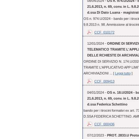
08/04/2024 -
OS n. 974.U/2024 - b
21.6.2013, n. 69, conv. in L. 9.8
d.ssa Di Dato Luana - magistrat
OS n. 974.U/2024 - bando per i tirocin
9.8.2013 n. 98. Ammissione al tirocini
CCF_010172
12/01/2024 -
ORDINE DI SERVIZI
TELEMATICO TRAMITE L'APPL
DELLE RCHIESTE DI ARCHIVIA
ORDINE DI SERVIZIO N. 174.U/2
TRAMITE L'APPLICATIVO APP LIM
ARCHIVIAZIONI ... [
Leggi tutto
]
CCF_009413
04/01/2024 -
OS n. 18.U/2024 - ba
21.6.2013, n. 69, conv. in L. 9.8
d.ssa Federica Schettino
bando per i tirocini formativi ex art.
D.SSA FEDERICA SCHETTINO. AMM
CCF_000436
07/12/2023 -
PROT. 2833.U Protoc