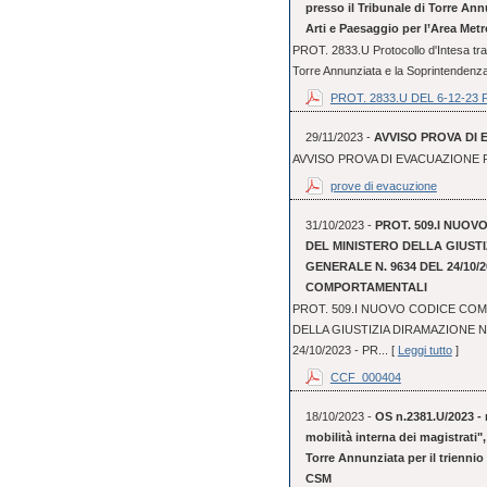
presso il Tribunale di Torre An
Arti e Paesaggio per l’Area Metr
PROT. 2833.U Protocollo d'Intesa tra 
Torre Annunziata e la Soprintendenza 
PROT. 2833.U DEL 6-12-23 
29/11/2023 -
AVVISO PROVA DI 
AVVISO PROVA DI EVACUAZIONE P
prove di evacuzione
31/10/2023 -
PROT. 509.I NUO
DEL MINISTERO DELLA GIUST
GENERALE N. 9634 DEL 24/10/2
COMPORTAMENTALI
PROT. 509.I NUOVO CODICE CO
DELLA GIUSTIZIA DIRAMAZIONE 
24/10/2023 - PR... [
Leggi tutto
]
CCF_000404
18/10/2023 -
OS n.2381.U/2023 - 
mobilità interna dei magistrati"
Torre Annunziata per il triennio
CSM