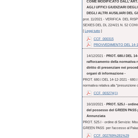
COME MODIFICATO DALL'ART. 3
AGLI UFFICI GIUDIZIARI DEGL
DEGLI ALTRI AUSILIARI DEL G
prot. 11/2021 - VERIFICA DEL RI
SEXIES DEL DL 22/4/21 N. 52 CO
[
Leggi tutto
]
CCF_000315
PROVVEDIMENTO DEL 14-1
14/12/2021 -
PROT. 680.I DEL 14-
rafforzamento della normativa r
diritto di presenziare nei proce
organi di informazione -
PROT. 680.I DEL 14-12-2021 - 680.I 
normativa relativa alla "presunzione d
CCF_003274(1)
16/10/2021 -
PROT. 525.I - ordine
del possesso del GREEN PASS per
Annunziata
PROT. 525.I - ordine di Servizio: Mis
GREEN PASS per l'accesso al Palazzo 
CCF_002769%281%29