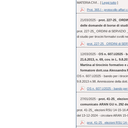
MATERIA CIVI... [
Leggi tutto
]
Prot. 365.I - protocollo affari ci
21/03/2025 -
prot. 227-25_ ORDIN
delle domande di borse di studio
prot. 227-25_ ORDINI di SERVIZIO _ 
di studio per tirocini formativi svolti 
prot. 227-25_ ORDINI di SERV
12/03/2025 -
OS n. 607.U2025 - ba
21.6.2013, n. 69, cov. in L. 9.8.
Martina al tirocinio formativo e
formatore dott.ssa Alessandra 
OS n. 607.U2025 - bando per i tirocini
9.8.2013 n.98. Ammissione della dott.
OS n. 607.U2025 - bando per i
27/01/2025 -
prot. 41-25_ elezio
comunicato ARAN GU n. 292 del
prot. 41-25_ elezioni RSU 14-15-16
del 13-12-2024 - circolare ARAN 15
prot. 41-25_ elezioni RSU 14-1