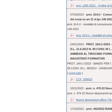
prot. 1285-2023 _ Ordine di Se
07/03/2023 -
prot. 614.U - Comun
dei notai ex art 21 d.lgs 149-202
prot. 614.U - modalità di comunicazio
149-2022
prot. 614.U - modalità di comu
24/01/2023 -
PROT. 194.U /2023
D.L. 21.6.2013 N. 69 CONV. IN
AMMESSI AL TIROCINIO FORMA
MAGISTRATI FORMATORI
PROT. 194.U /2023 - BANDO PER I 
69 CONV. IN L. 98/2013 - GRADUA
[
Leggi tutto
]
CCF_006610
10/11/2022 -
prot. n. 479-22 Nuo
prot. n. 479-22 Nuove disposizioni 
Nuove disposizioni ufficio TIA.
17/10/2022 -
prot. 442/2022 BAN