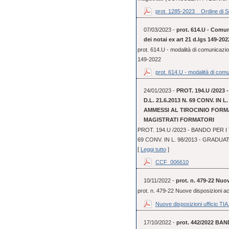
prot. 1285-2023 _ Ordine di Se
07/03/2023 -
prot. 614.U - Comun
dei notai ex art 21 d.lgs 149-202
prot. 614.U - modalità di comunicazio
149-2022
prot. 614.U - modalità di comu
24/01/2023 -
PROT. 194.U /2023
D.L. 21.6.2013 N. 69 CONV. IN
AMMESSI AL TIROCINIO FORMA
MAGISTRATI FORMATORI
PROT. 194.U /2023 - BANDO PER I 
69 CONV. IN L. 98/2013 - GRADUA
[
Leggi tutto
]
CCF_006610
10/11/2022 -
prot. n. 479-22 Nuo
prot. n. 479-22 Nuove disposizioni 
Nuove disposizioni ufficio TIA.
17/10/2022 -
prot. 442/2022 BAN