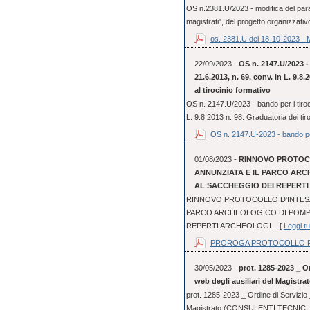
OS n.2381.U/2023 - modifica del parag
magistrati", del progetto organizzativo
os. 2381.U del 18-10-2023 - 
22/09/2023 -
OS n. 2147.U/2023 - 
21.6.2013, n. 69, conv. in L. 9.8
al tirocinio formativo
OS n. 2147.U/2023 - bando per i tiroci
L. 9.8.2013 n. 98. Graduatoria dei tir
OS n. 2147.U-2023 - bando pe
01/08/2023 -
RINNOVO PROTOCO
ANNUNZIATA E IL PARCO ARC
AL SACCHEGGIO DEI REPERT
RINNOVO PROTOCOLLO D'INTESA 
PARCO ARCHEOLOGICO DI POMPE
REPERTI ARCHEOLOGI... [
Leggi tu
PROROGA PROTOCOLLO FI
30/05/2023 -
prot. 1285-2023 _ Or
web degli ausiliari del Magistra
prot. 1285-2023 _ Ordine di Servizio _
Magistrato (CONSULENTI TECNICI 