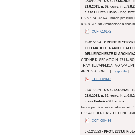
08/04/2024 -
OS n. 974.U/2024 - b
21.6.2013, n. 69, conv. in L. 9.8
d.ssa Di Dato Luana - magistrat
OS n. 974.U/2024 - bando per i tirocin
9.8.2013 n. 98. Ammissione al tirocini
CCF_010172
12/01/2024 -
ORDINE DI SERVIZI
TELEMATICO TRAMITE L'APPL
DELLE RCHIESTE DI ARCHIVIA
ORDINE DI SERVIZIO N. 174.U/2
TRAMITE L'APPLICATIVO APP LIM
ARCHIVIAZIONI ... [
Leggi tutto
]
CCF_009413
04/01/2024 -
OS n. 18.U/2024 - ba
21.6.2013, n. 69, conv. in L. 9.8
d.ssa Federica Schettino
bando per i tirocini formativi ex art.
D.SSA FEDERICA SCHETTINO. AMM
CCF_000436
07/12/2023 -
PROT. 2833.U Protoc