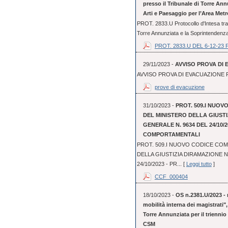
presso il Tribunale di Torre An
Arti e Paesaggio per l’Area Metr
PROT. 2833.U Protocollo d'Intesa tra 
Torre Annunziata e la Soprintendenza 
PROT. 2833.U DEL 6-12-23 
29/11/2023 -
AVVISO PROVA DI 
AVVISO PROVA DI EVACUAZIONE P
prove di evacuzione
31/10/2023 -
PROT. 509.I NUO
DEL MINISTERO DELLA GIUST
GENERALE N. 9634 DEL 24/10/2
COMPORTAMENTALI
PROT. 509.I NUOVO CODICE CO
DELLA GIUSTIZIA DIRAMAZIONE 
24/10/2023 - PR... [
Leggi tutto
]
CCF_000404
18/10/2023 -
OS n.2381.U/2023 - 
mobilità interna dei magistrati"
Torre Annunziata per il triennio
CSM