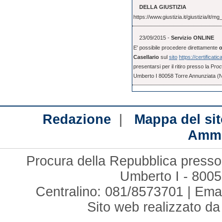
DELLA GIUSTIZIA
https://www.giustizia.it/giustizia/it
23/09/2015 -
Servizio ONLINE
E' possibile procedere direttamente
o
Casellario
sul
sito
https://certificatic
presentarsi per il ritiro presso la P
roc
Umberto I 80058 Torre Annunziata (
|
Redazione
Mappa del sit
Ammi
Procura della Repubblica presso 
Umberto I - 8005
Centralino: 081/8573701 | Ema
Sito web realizzato d