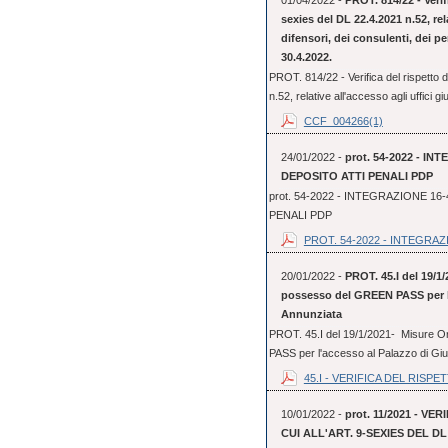
01/04/2022 -
PROT. 814/22 - Verifi
sexies del DL 22.4.2021 n.52, rela
difensori, dei consulenti, dei per
30.4.2022.
PROT. 814/22 - Verifica del rispetto de
n.52, relative all'accesso agli uffici giu
CCF_004266(1)
24/01/2022 -
prot. 54-2022 - 
DEPOSITO ATTI PENALI PDP
prot. 54-2022 - INTEGRAZIONE 
PENALI PDP
PROT. 54-2022 - INTEGRAZI
20/01/2022 -
PROT. 45.I del 19/1/
possesso del GREEN PASS per l'a
Annunziata
PROT. 45.I del 19/1/2021- Misure Or
PASS per l'accesso al Palazzo di Gius
45.I - VERIFICA DEL RISPET
10/01/2022 -
prot. 11/2021 - V
CUI ALL'ART. 9-SEXIES DEL DL