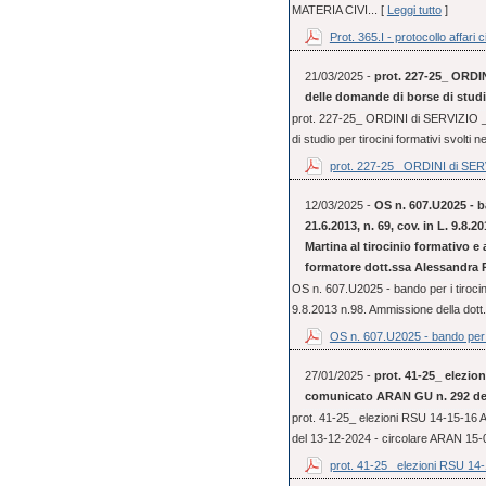
MATERIA CIVI... [
Leggi tutto
]
Prot. 365.I - protocollo affari ci
21/03/2025 -
prot. 227-25_ ORDIN
delle domande di borse di studio
prot. 227-25_ ORDINI di SERVIZIO _ 
di studio per tirocini formativi svolti 
prot. 227-25_ ORDINI di SERV
12/03/2025 -
OS n. 607.U2025 - ba
21.6.2013, n. 69, cov. in L. 9.8.
Martina al tirocinio formativo e
formatore dott.ssa Alessandra 
OS n. 607.U2025 - bando per i tirocini
9.8.2013 n.98. Ammissione della dott.
OS n. 607.U2025 - bando per i
27/01/2025 -
prot. 41-25_ elezio
comunicato ARAN GU n. 292 del
prot. 41-25_ elezioni RSU 14-15-16
del 13-12-2024 - circolare ARAN 15
prot. 41-25_ elezioni RSU 14-1