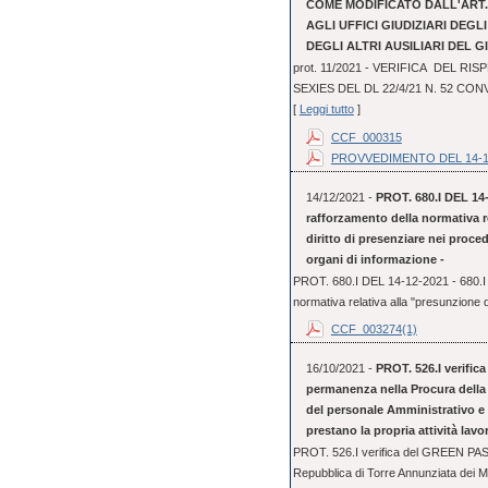
COME MODIFICATO DALL'ART. 3
AGLI UFFICI GIUDIZIARI DEGL
DEGLI ALTRI AUSILIARI DEL G
prot. 11/2021 - VERIFICA DEL RI
SEXIES DEL DL 22/4/21 N. 52 CO
[
Leggi tutto
]
CCF_000315
PROVVEDIMENTO DEL 14-1
14/12/2021 -
PROT. 680.I DEL 14-
rafforzamento della normativa r
diritto di presenziare nei proce
organi di informazione -
PROT. 680.I DEL 14-12-2021 - 680.I 
normativa relativa alla "presunzione d
CCF_003274(1)
16/10/2021 -
PROT. 526.I verific
permanenza nella Procura della 
del personale Amministrativo e P
prestano la propria attività lav
PROT. 526.I verifica del GREEN PASS
Repubblica di Torre Annunziata dei Ma