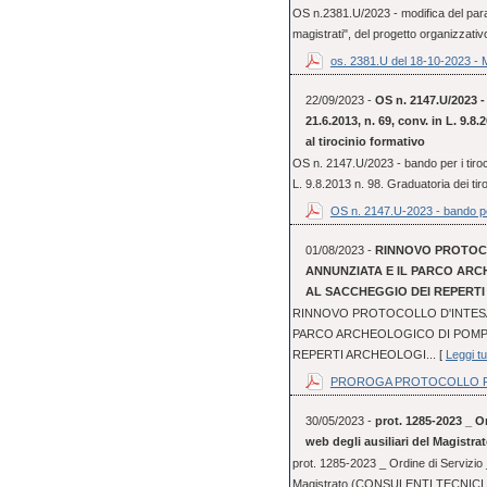
OS n.2381.U/2023 - modifica del parag
magistrati", del progetto organizzativo
os. 2381.U del 18-10-2023 - 
22/09/2023 -
OS n. 2147.U/2023 - 
21.6.2013, n. 69, conv. in L. 9.8
al tirocinio formativo
OS n. 2147.U/2023 - bando per i tiroci
L. 9.8.2013 n. 98. Graduatoria dei tir
OS n. 2147.U-2023 - bando pe
01/08/2023 -
RINNOVO PROTOCO
ANNUNZIATA E IL PARCO ARC
AL SACCHEGGIO DEI REPERT
RINNOVO PROTOCOLLO D'INTESA 
PARCO ARCHEOLOGICO DI POMPE
REPERTI ARCHEOLOGI... [
Leggi tu
PROROGA PROTOCOLLO FI
30/05/2023 -
prot. 1285-2023 _ Or
web degli ausiliari del Magistra
prot. 1285-2023 _ Ordine di Servizio _
Magistrato (CONSULENTI TECNICI 