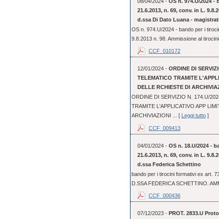
08/04/2024 -
OS n. 974.U/2024 - b
21.6.2013, n. 69, conv. in L. 9.8
d.ssa Di Dato Luana - magistrat
OS n. 974.U/2024 - bando per i tirocin
9.8.2013 n. 98. Ammissione al tirocini
CCF_010172
12/01/2024 -
ORDINE DI SERVIZI
TELEMATICO TRAMITE L'APPL
DELLE RCHIESTE DI ARCHIVIA
ORDINE DI SERVIZIO N. 174.U/2
TRAMITE L'APPLICATIVO APP LIM
ARCHIVIAZIONI ... [
Leggi tutto
]
CCF_009413
04/01/2024 -
OS n. 18.U/2024 - ba
21.6.2013, n. 69, conv. in L. 9.8
d.ssa Federica Schettino
bando per i tirocini formativi ex art.
D.SSA FEDERICA SCHETTINO. AMM
CCF_000436
07/12/2023 -
PROT. 2833.U Protoc