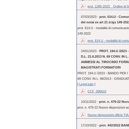
prot. 1285-2023 _ Ordine di Se
07/03/2023 -
prot. 614.U - Comun
dei notai ex art 21 d.lgs 149-202
prot. 614.U - modalità di comunicazio
149-2022
prot. 614.U - modalità di comu
24/01/2023 -
PROT. 194.U /2023
D.L. 21.6.2013 N. 69 CONV. IN
AMMESSI AL TIROCINIO FORMA
MAGISTRATI FORMATORI
PROT. 194.U /2023 - BANDO PER I 
69 CONV. IN L. 98/2013 - GRADUA
[
Leggi tutto
]
CCF_006610
10/11/2022 -
prot. n. 479-22 Nuo
prot. n. 479-22 Nuove disposizioni 
Nuove disposizioni ufficio TIA.
17/10/2022 -
prot. 442/2022 BAN