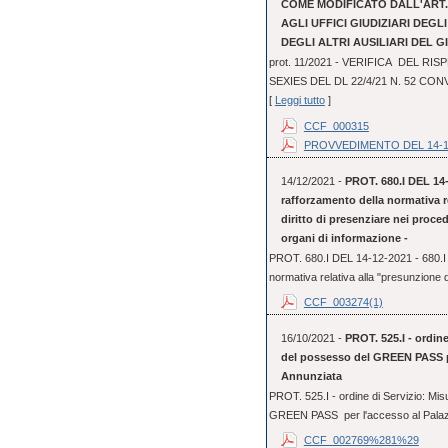
COME MODIFICATO DALL'ART. 3
AGLI UFFICI GIUDIZIARI DEGL
DEGLI ALTRI AUSILIARI DEL G
prot. 11/2021 - VERIFICA DEL RI
SEXIES DEL DL 22/4/21 N. 52 CO
[
Leggi tutto
]
CCF_000315
PROVVEDIMENTO DEL 14-1
14/12/2021 -
PROT. 680.I DEL 14-
rafforzamento della normativa r
diritto di presenziare nei proce
organi di informazione -
PROT. 680.I DEL 14-12-2021 - 680.I 
normativa relativa alla "presunzione d
CCF_003274(1)
16/10/2021 -
PROT. 525.I - ordine
del possesso del GREEN PASS per
Annunziata
PROT. 525.I - ordine di Servizio: Mis
GREEN PASS per l'accesso al Palazzo 
CCF_002769%281%29