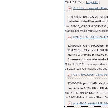
MATERIA CIVI... [
Leggi tutto
]
Prot. 365.I - protocollo affari ci
21/03/2025 -
prot. 227-25_ ORDIN
delle domande di borse di studio
prot. 227-25_ ORDINI di SERVIZIO _ 
di studio per tirocini formativi svolti 
prot. 227-25_ ORDINI di SERV
12/03/2025 -
OS n. 607.U2025 - ba
21.6.2013, n. 69, cov. in L. 9.8.
Martina al tirocinio formativo e
formatore dott.ssa Alessandra 
OS n. 607.U2025 - bando per i tirocini
9.8.2013 n.98. Ammissione della dott.
OS n. 607.U2025 - bando per i
27/01/2025 -
prot. 41-25_ elezio
comunicato ARAN GU n. 292 del
prot. 41-25_ elezioni RSU 14-15-16
del 13-12-2024 - circolare ARAN 15
prot. 41-25_ elezioni RSU 14-1