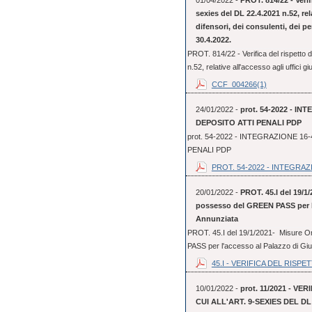
01/04/2022 -
PROT. 814/22 - Verifi
sexies del DL 22.4.2021 n.52, rela
difensori, dei consulenti, dei per
30.4.2022.
PROT. 814/22 - Verifica del rispetto de
n.52, relative all'accesso agli uffici giu
CCF_004266(1)
24/01/2022 -
prot. 54-2022 - 
DEPOSITO ATTI PENALI PDP
prot. 54-2022 - INTEGRAZIONE 
PENALI PDP
PROT. 54-2022 - INTEGRAZI
20/01/2022 -
PROT. 45.I del 19/1/
possesso del GREEN PASS per l'a
Annunziata
PROT. 45.I del 19/1/2021- Misure Or
PASS per l'accesso al Palazzo di Gius
45.I - VERIFICA DEL RISPET
10/01/2022 -
prot. 11/2021 - V
CUI ALL'ART. 9-SEXIES DEL DL