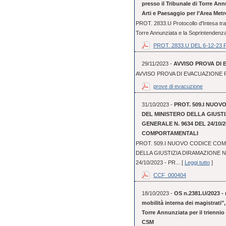
presso il Tribunale di Torre An
Arti e Paesaggio per l’Area Metr
PROT. 2833.U Protocollo d'Intesa tra 
Torre Annunziata e la Soprintendenza 
PROT. 2833.U DEL 6-12-23 
29/11/2023 -
AVVISO PROVA DI 
AVVISO PROVA DI EVACUAZIONE P
prove di evacuzione
31/10/2023 -
PROT. 509.I NUO
DEL MINISTERO DELLA GIUST
GENERALE N. 9634 DEL 24/10/2
COMPORTAMENTALI
PROT. 509.I NUOVO CODICE CO
DELLA GIUSTIZIA DIRAMAZIONE 
24/10/2023 - PR... [
Leggi tutto
]
CCF_000404
18/10/2023 -
OS n.2381.U/2023 - 
mobilità interna dei magistrati"
Torre Annunziata per il triennio
CSM