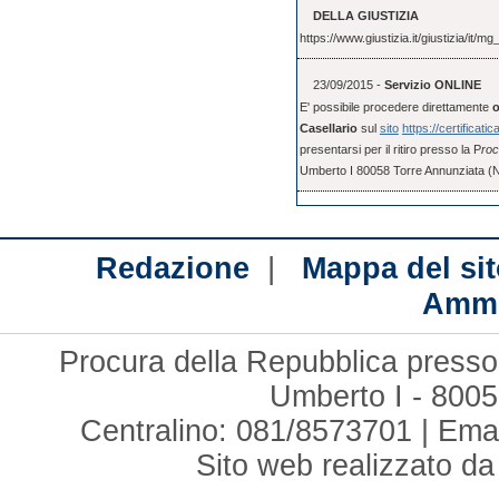
DELLA GIUSTIZIA
https://www.giustizia.it/giustizia/it
23/09/2015 -
Servizio ONLINE
E' possibile procedere direttamente
o
Casellario
sul
sito
https://certificatic
presentarsi per il ritiro presso la P
roc
Umberto I 80058 Torre Annunziata (
|
Redazione
Mappa del sit
Ammi
Procura della Repubblica presso 
Umberto I - 8005
Centralino: 081/8573701 | Ema
Sito web realizzato d