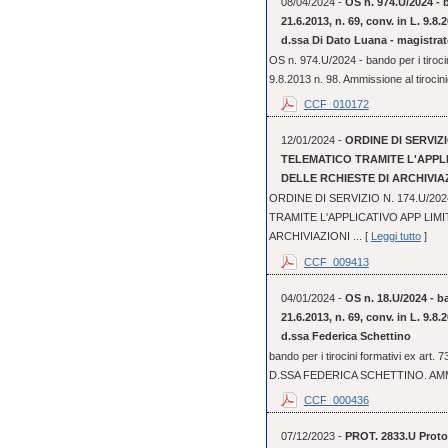
08/04/2024 -
OS n. 974.U/2024 - b
21.6.2013, n. 69, conv. in L. 9.8
d.ssa Di Dato Luana - magistrat
OS n. 974.U/2024 - bando per i tirocin
9.8.2013 n. 98. Ammissione al tirocini
CCF_010172
12/01/2024 -
ORDINE DI SERVIZI
TELEMATICO TRAMITE L'APPL
DELLE RCHIESTE DI ARCHIVIA
ORDINE DI SERVIZIO N. 174.U/2
TRAMITE L'APPLICATIVO APP LIM
ARCHIVIAZIONI ... [
Leggi tutto
]
CCF_009413
04/01/2024 -
OS n. 18.U/2024 - ba
21.6.2013, n. 69, conv. in L. 9.8
d.ssa Federica Schettino
bando per i tirocini formativi ex art.
D.SSA FEDERICA SCHETTINO. AMM
CCF_000436
07/12/2023 -
PROT. 2833.U Protoc