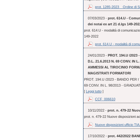
prot. 1285-2023 _ Ordine di Se
07/03/2023 -
prot. 614.U - Comun
dei notai ex art 21 d.lgs 149-202
prot. 614.U - modalità di comunicazio
149-2022
prot. 614.U - modalità di comu
24/01/2023 -
PROT. 194.U /2023
D.L. 21.6.2013 N. 69 CONV. IN
AMMESSI AL TIROCINIO FORMA
MAGISTRATI FORMATORI
PROT. 194.U /2023 - BANDO PER I 
69 CONV. IN L. 98/2013 - GRADUA
[
Leggi tutto
]
CCF_006610
10/11/2022 -
prot. n. 479-22 Nuo
prot. n. 479-22 Nuove disposizioni 
Nuove disposizioni ufficio TIA.
17/10/2022 -
prot. 442/2022 BAN