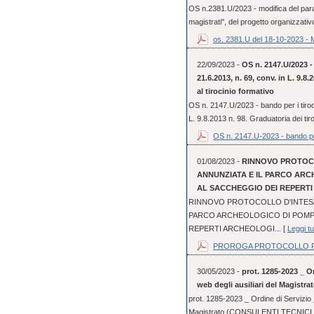
OS n.2381.U/2023 - modifica del parag
magistrati", del progetto organizzativo
os. 2381.U del 18-10-2023 - 
22/09/2023 -
OS n. 2147.U/2023 - 
21.6.2013, n. 69, conv. in L. 9.8
al tirocinio formativo
OS n. 2147.U/2023 - bando per i tiroci
L. 9.8.2013 n. 98. Graduatoria dei tir
OS n. 2147.U-2023 - bando pe
01/08/2023 -
RINNOVO PROTOCO
ANNUNZIATA E IL PARCO ARC
AL SACCHEGGIO DEI REPERT
RINNOVO PROTOCOLLO D'INTESA 
PARCO ARCHEOLOGICO DI POMPE
REPERTI ARCHEOLOGI... [
Leggi tu
PROROGA PROTOCOLLO FI
30/05/2023 -
prot. 1285-2023 _ Or
web degli ausiliari del Magistra
prot. 1285-2023 _ Ordine di Servizio _
Magistrato (CONSULENTI TECNICI 