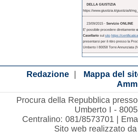
DELLA GIUSTIZIA
https://www.giustizia.it/giustizia/it
23/09/2015 -
Servizio ONLINE
E' possibile procedere direttamente
o
Casellario
sul
sito
https://certificatic
presentarsi per il ritiro presso la P
roc
Umberto I 80058 Torre Annunziata (
|
Redazione
Mappa del sit
Ammi
Procura della Repubblica presso 
Umberto I - 8005
Centralino: 081/8573701 | Ema
Sito web realizzato d