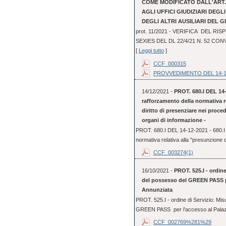
COME MODIFICATO DALL'ART. 3
AGLI UFFICI GIUDIZIARI DEGL
DEGLI ALTRI AUSILIARI DEL G
prot. 11/2021 - VERIFICA DEL RI
SEXIES DEL DL 22/4/21 N. 52 CO
[
Leggi tutto
]
CCF_000315
PROVVEDIMENTO DEL 14-1
14/12/2021 -
PROT. 680.I DEL 14-
rafforzamento della normativa r
diritto di presenziare nei proce
organi di informazione -
PROT. 680.I DEL 14-12-2021 - 680.I 
normativa relativa alla "presunzione d
CCF_003274(1)
16/10/2021 -
PROT. 525.I - ordine
del possesso del GREEN PASS per
Annunziata
PROT. 525.I - ordine di Servizio: Mis
GREEN PASS per l'accesso al Palazzo 
CCF_002769%281%29