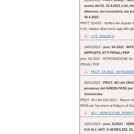
01/04/2022 -
PROT. 814/22 - Verifi
sexies del DL 22.4.2021 n.52, rela
difensori, dei consulenti, dei per
30.4.2022.
PROT. 814/22 - Verifica del rispetto de
n.52, relative all'accesso agli uffici giu
CCF_004266(1)
24/01/2022 -
prot. 54-2022 - 
DEPOSITO ATTI PENALI PDP
prot. 54-2022 - INTEGRAZIONE 
PENALI PDP
PROT. 54-2022 - INTEGRAZI
20/01/2022 -
PROT. 45.I del 19/1/
possesso del GREEN PASS per l'a
Annunziata
PROT. 45.I del 19/1/2021- Misure Or
PASS per l'accesso al Palazzo di Gius
45.I - VERIFICA DEL RISPET
10/01/2022 -
prot. 11/2021 - V
CUI ALL'ART. 9-SEXIES DEL DL