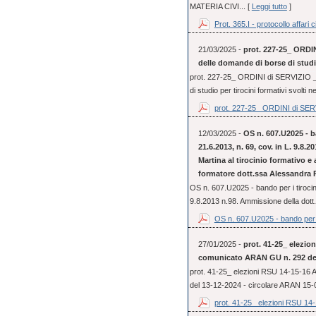
MATERIA CIVI... [
Leggi tutto
]
Prot. 365.I - protocollo affari ci
21/03/2025 -
prot. 227-25_ ORDIN
delle domande di borse di studio
prot. 227-25_ ORDINI di SERVIZIO _ 
di studio per tirocini formativi svolti 
prot. 227-25_ ORDINI di SERV
12/03/2025 -
OS n. 607.U2025 - ba
21.6.2013, n. 69, cov. in L. 9.8.
Martina al tirocinio formativo e
formatore dott.ssa Alessandra 
OS n. 607.U2025 - bando per i tirocini
9.8.2013 n.98. Ammissione della dott.
OS n. 607.U2025 - bando per i
27/01/2025 -
prot. 41-25_ elezio
comunicato ARAN GU n. 292 del
prot. 41-25_ elezioni RSU 14-15-16
del 13-12-2024 - circolare ARAN 15
prot. 41-25_ elezioni RSU 14-1