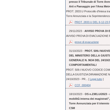
presso il Tribunale di Torre An
Arti e Paesaggio per l’Area Metr
PROT. 2833.U Protocollo d'Intesa tra 
Torre Annunziata e la Soprintendenza 
PROT. 2833.U DEL 6-12-23 
29/11/2023 -
AVVISO PROVA DI 
AVVISO PROVA DI EVACUAZIONE P
prove di evacuzione
31/10/2023 -
PROT. 509.I NUO
DEL MINISTERO DELLA GIUST
GENERALE N. 9634 DEL 24/10/2
COMPORTAMENTALI
PROT. 509.I NUOVO CODICE CO
DELLA GIUSTIZIA DIRAMAZIONE 
24/10/2023 - PR... [
Leggi tutto
]
CCF_000404
18/10/2023 -
OS n.2381.U/2023 - 
mobilità interna dei magistrati"
Torre Annunziata per il triennio
CSM