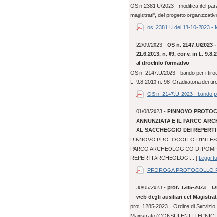
OS n.2381.U/2023 - modifica del parag
magistrati", del progetto organizzativo
os. 2381.U del 18-10-2023 - 
22/09/2023 -
OS n. 2147.U/2023 - 
21.6.2013, n. 69, conv. in L. 9.8
al tirocinio formativo
OS n. 2147.U/2023 - bando per i tiroci
L. 9.8.2013 n. 98. Graduatoria dei tir
OS n. 2147.U-2023 - bando pe
01/08/2023 -
RINNOVO PROTOCO
ANNUNZIATA E IL PARCO ARC
AL SACCHEGGIO DEI REPERT
RINNOVO PROTOCOLLO D'INTESA 
PARCO ARCHEOLOGICO DI POMPE
REPERTI ARCHEOLOGI... [
Leggi tu
PROROGA PROTOCOLLO FI
30/05/2023 -
prot. 1285-2023 _ Or
web degli ausiliari del Magistra
prot. 1285-2023 _ Ordine di Servizio _
Magistrato (CONSULENTI TECNICI 