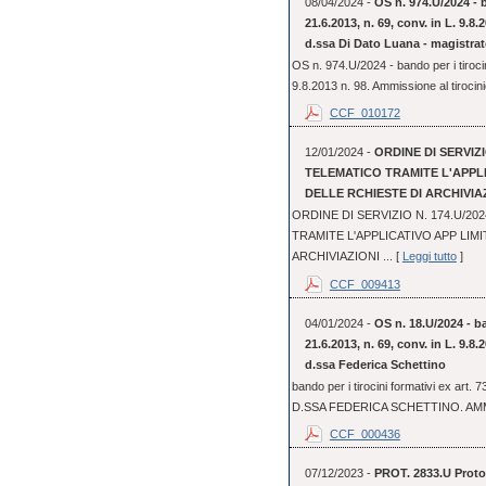
08/04/2024 -
OS n. 974.U/2024 - b
21.6.2013, n. 69, conv. in L. 9.8
d.ssa Di Dato Luana - magistrat
OS n. 974.U/2024 - bando per i tirocin
9.8.2013 n. 98. Ammissione al tirocini
CCF_010172
12/01/2024 -
ORDINE DI SERVIZI
TELEMATICO TRAMITE L'APPL
DELLE RCHIESTE DI ARCHIVIA
ORDINE DI SERVIZIO N. 174.U/2
TRAMITE L'APPLICATIVO APP LIM
ARCHIVIAZIONI ... [
Leggi tutto
]
CCF_009413
04/01/2024 -
OS n. 18.U/2024 - ba
21.6.2013, n. 69, conv. in L. 9.8
d.ssa Federica Schettino
bando per i tirocini formativi ex art.
D.SSA FEDERICA SCHETTINO. AMM
CCF_000436
07/12/2023 -
PROT. 2833.U Protoc