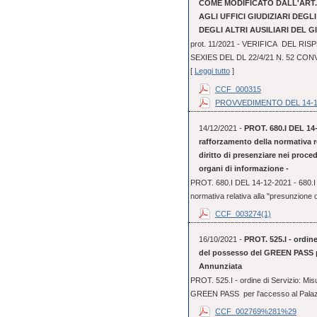
COME MODIFICATO DALL'ART. 3
AGLI UFFICI GIUDIZIARI DEGL
DEGLI ALTRI AUSILIARI DEL G
prot. 11/2021 - VERIFICA DEL RI
SEXIES DEL DL 22/4/21 N. 52 CO
[
Leggi tutto
]
CCF_000315
PROVVEDIMENTO DEL 14-1
14/12/2021 -
PROT. 680.I DEL 14-
rafforzamento della normativa r
diritto di presenziare nei proce
organi di informazione -
PROT. 680.I DEL 14-12-2021 - 680.I 
normativa relativa alla "presunzione d
CCF_003274(1)
16/10/2021 -
PROT. 525.I - ordine
del possesso del GREEN PASS per
Annunziata
PROT. 525.I - ordine di Servizio: Mis
GREEN PASS per l'accesso al Palazzo 
CCF_002769%281%29