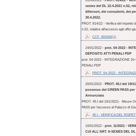
01/04/2022 -
PROT. 814/22 - Verifi
sexies del DL 22.4.2021 n.52, rela
difensori, dei consulenti, dei per
30.4.2022.
PROT. 814/22 - Verifica del rispetto de
n.52, relative all'accesso agli uffici giu
CCF_004266(1)
24/01/2022 -
prot. 54-2022 - 
DEPOSITO ATTI PENALI PDP
prot. 54-2022 - INTEGRAZIONE 
PENALI PDP
PROT. 54-2022 - INTEGRAZI
20/01/2022 -
PROT. 45.I del 19/1/
possesso del GREEN PASS per l'a
Annunziata
PROT. 45.I del 19/1/2021- Misure Or
PASS per l'accesso al Palazzo di Gius
45.I - VERIFICA DEL RISPET
10/01/2022 -
prot. 11/2021 - V
CUI ALL'ART. 9-SEXIES DEL DL