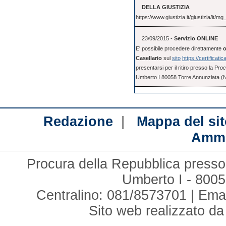
DELLA GIUSTIZIA
https://www.giustizia.it/giustizia/it
23/09/2015 -
Servizio ONLINE
E' possibile procedere direttamente
o
Casellario
sul
sito
https://certificatic
presentarsi per il ritiro presso la P
roc
Umberto I 80058 Torre Annunziata (
|
Redazione
Mappa del sit
Ammi
Procura della Repubblica presso 
Umberto I - 8005
Centralino: 081/8573701 | Ema
Sito web realizzato d