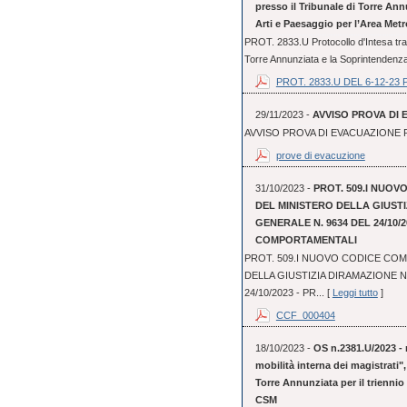
presso il Tribunale di Torre An
Arti e Paesaggio per l’Area Metr
PROT. 2833.U Protocollo d'Intesa tra 
Torre Annunziata e la Soprintendenza 
PROT. 2833.U DEL 6-12-23 
29/11/2023 -
AVVISO PROVA DI 
AVVISO PROVA DI EVACUAZIONE P
prove di evacuzione
31/10/2023 -
PROT. 509.I NUO
DEL MINISTERO DELLA GIUST
GENERALE N. 9634 DEL 24/10/2
COMPORTAMENTALI
PROT. 509.I NUOVO CODICE CO
DELLA GIUSTIZIA DIRAMAZIONE 
24/10/2023 - PR... [
Leggi tutto
]
CCF_000404
18/10/2023 -
OS n.2381.U/2023 - 
mobilità interna dei magistrati"
Torre Annunziata per il triennio
CSM