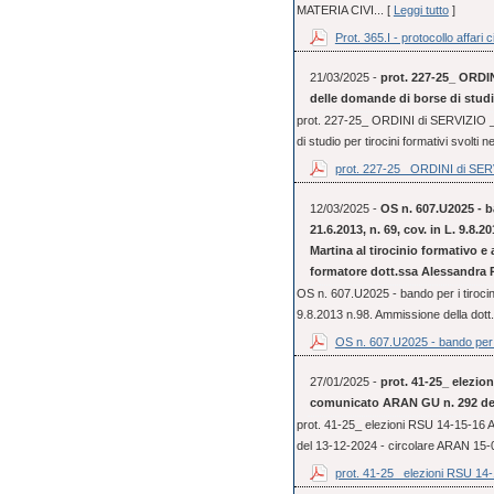
MATERIA CIVI... [
Leggi tutto
]
Prot. 365.I - protocollo affari ci
21/03/2025 -
prot. 227-25_ ORDIN
delle domande di borse di studio
prot. 227-25_ ORDINI di SERVIZIO _ 
di studio per tirocini formativi svolti 
prot. 227-25_ ORDINI di SERV
12/03/2025 -
OS n. 607.U2025 - ba
21.6.2013, n. 69, cov. in L. 9.8.
Martina al tirocinio formativo e
formatore dott.ssa Alessandra 
OS n. 607.U2025 - bando per i tirocini
9.8.2013 n.98. Ammissione della dott.
OS n. 607.U2025 - bando per i
27/01/2025 -
prot. 41-25_ elezio
comunicato ARAN GU n. 292 del
prot. 41-25_ elezioni RSU 14-15-16
del 13-12-2024 - circolare ARAN 15
prot. 41-25_ elezioni RSU 14-1