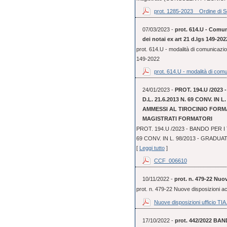
prot. 1285-2023 _ Ordine di Se
07/03/2023 -
prot. 614.U - Comun
dei notai ex art 21 d.lgs 149-202
prot. 614.U - modalità di comunicazio
149-2022
prot. 614.U - modalità di comu
24/01/2023 -
PROT. 194.U /2023
D.L. 21.6.2013 N. 69 CONV. IN
AMMESSI AL TIROCINIO FORMA
MAGISTRATI FORMATORI
PROT. 194.U /2023 - BANDO PER I 
69 CONV. IN L. 98/2013 - GRADUA
[
Leggi tutto
]
CCF_006610
10/11/2022 -
prot. n. 479-22 Nuo
prot. n. 479-22 Nuove disposizioni 
Nuove disposizioni ufficio TIA.
17/10/2022 -
prot. 442/2022 BAN