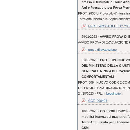
presso il Tribunale di Torre An
Arti e Paesaggio per l’Area Metr
PROT. 2833.U Protocollo d'Intesa tra 
Torre Annunziata e la Soprintendenza 
PROT. 2833.U DEL 6-12-23 
29/11/2023 -
AVVISO PROVA DI 
AVVISO PROVA DI EVACUAZIONE P
prove di evacuzione
31/10/2023 -
PROT. 509.I NUO
DEL MINISTERO DELLA GIUST
GENERALE N. 9634 DEL 24/10/2
COMPORTAMENTALI
PROT. 509.I NUOVO CODICE CO
DELLA GIUSTIZIA DIRAMAZIONE 
24/10/2023 - PR... [
Leggi tutto
]
CCF_000404
18/10/2023 -
OS n.2381.U/2023 - 
mobilità interna dei magistrati"
Torre Annunziata per il triennio
CSM