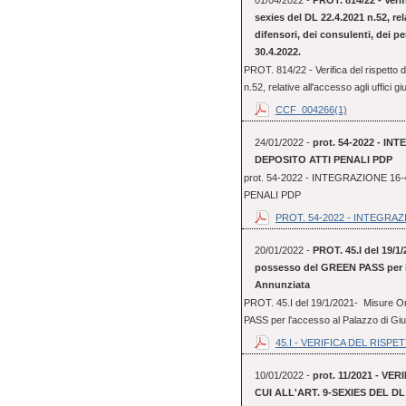
01/04/2022 -
PROT. 814/22 - Verifi
sexies del DL 22.4.2021 n.52, rela
difensori, dei consulenti, dei per
30.4.2022.
PROT. 814/22 - Verifica del rispetto de
n.52, relative all'accesso agli uffici giu
CCF_004266(1)
24/01/2022 -
prot. 54-2022 - 
DEPOSITO ATTI PENALI PDP
prot. 54-2022 - INTEGRAZIONE 
PENALI PDP
PROT. 54-2022 - INTEGRAZI
20/01/2022 -
PROT. 45.I del 19/1/
possesso del GREEN PASS per l'a
Annunziata
PROT. 45.I del 19/1/2021- Misure Or
PASS per l'accesso al Palazzo di Gius
45.I - VERIFICA DEL RISPET
10/01/2022 -
prot. 11/2021 - V
CUI ALL'ART. 9-SEXIES DEL DL