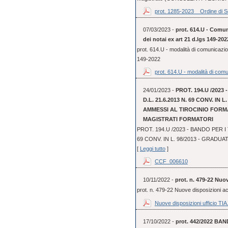
prot. 1285-2023 _ Ordine di Se
07/03/2023 -
prot. 614.U - Comun
dei notai ex art 21 d.lgs 149-202
prot. 614.U - modalità di comunicazio
149-2022
prot. 614.U - modalità di comu
24/01/2023 -
PROT. 194.U /2023
D.L. 21.6.2013 N. 69 CONV. IN
AMMESSI AL TIROCINIO FORMA
MAGISTRATI FORMATORI
PROT. 194.U /2023 - BANDO PER I 
69 CONV. IN L. 98/2013 - GRADUA
[
Leggi tutto
]
CCF_006610
10/11/2022 -
prot. n. 479-22 Nuo
prot. n. 479-22 Nuove disposizioni 
Nuove disposizioni ufficio TIA.
17/10/2022 -
prot. 442/2022 BAN