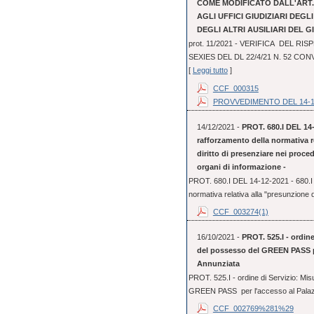
COME MODIFICATO DALL'ART. 3
AGLI UFFICI GIUDIZIARI DEGL
DEGLI ALTRI AUSILIARI DEL G
prot. 11/2021 - VERIFICA DEL RI
SEXIES DEL DL 22/4/21 N. 52 CO
[
Leggi tutto
]
CCF_000315
PROVVEDIMENTO DEL 14-1
14/12/2021 -
PROT. 680.I DEL 14-
rafforzamento della normativa r
diritto di presenziare nei proce
organi di informazione -
PROT. 680.I DEL 14-12-2021 - 680.I 
normativa relativa alla "presunzione d
CCF_003274(1)
16/10/2021 -
PROT. 525.I - ordine
del possesso del GREEN PASS per
Annunziata
PROT. 525.I - ordine di Servizio: Mis
GREEN PASS per l'accesso al Palazzo 
CCF_002769%281%29