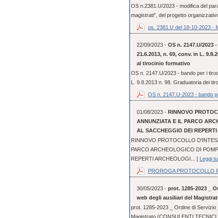
OS n.2381.U/2023 - modifica del parag
magistrati", del progetto organizzativo
os. 2381.U del 18-10-2023 - 
22/09/2023 -
OS n. 2147.U/2023 - 
21.6.2013, n. 69, conv. in L. 9.8
al tirocinio formativo
OS n. 2147.U/2023 - bando per i tiroci
L. 9.8.2013 n. 98. Graduatoria dei tir
OS n. 2147.U-2023 - bando pe
01/08/2023 -
RINNOVO PROTOCO
ANNUNZIATA E IL PARCO ARC
AL SACCHEGGIO DEI REPERT
RINNOVO PROTOCOLLO D'INTESA 
PARCO ARCHEOLOGICO DI POMPE
REPERTI ARCHEOLOGI... [
Leggi tu
PROROGA PROTOCOLLO FI
30/05/2023 -
prot. 1285-2023 _ Or
web degli ausiliari del Magistra
prot. 1285-2023 _ Ordine di Servizio _
Magistrato (CONSULENTI TECNICI 