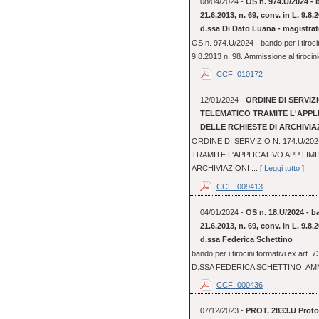
08/04/2024 -
OS n. 974.U/2024 - b
21.6.2013, n. 69, conv. in L. 9.8
d.ssa Di Dato Luana - magistrat
OS n. 974.U/2024 - bando per i tirocin
9.8.2013 n. 98. Ammissione al tirocini
CCF_010172
12/01/2024 -
ORDINE DI SERVIZI
TELEMATICO TRAMITE L'APPL
DELLE RCHIESTE DI ARCHIVIA
ORDINE DI SERVIZIO N. 174.U/2
TRAMITE L'APPLICATIVO APP LIM
ARCHIVIAZIONI ... [
Leggi tutto
]
CCF_009413
04/01/2024 -
OS n. 18.U/2024 - ba
21.6.2013, n. 69, conv. in L. 9.8
d.ssa Federica Schettino
bando per i tirocini formativi ex art.
D.SSA FEDERICA SCHETTINO. AMM
CCF_000436
07/12/2023 -
PROT. 2833.U Protoc