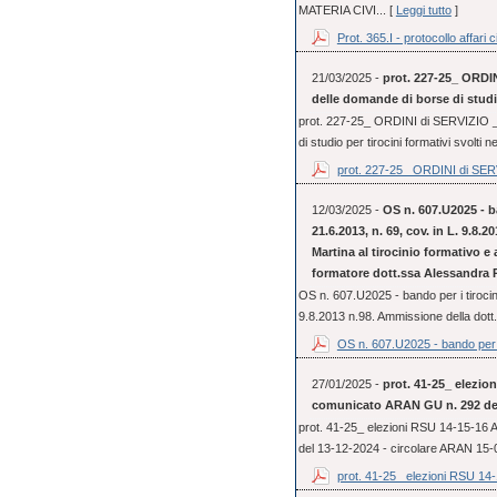
MATERIA CIVI... [
Leggi tutto
]
Prot. 365.I - protocollo affari ci
21/03/2025 -
prot. 227-25_ ORDIN
delle domande di borse di studio
prot. 227-25_ ORDINI di SERVIZIO _ 
di studio per tirocini formativi svolti 
prot. 227-25_ ORDINI di SERV
12/03/2025 -
OS n. 607.U2025 - ba
21.6.2013, n. 69, cov. in L. 9.8.
Martina al tirocinio formativo e
formatore dott.ssa Alessandra 
OS n. 607.U2025 - bando per i tirocini
9.8.2013 n.98. Ammissione della dott.
OS n. 607.U2025 - bando per i
27/01/2025 -
prot. 41-25_ elezio
comunicato ARAN GU n. 292 del
prot. 41-25_ elezioni RSU 14-15-16
del 13-12-2024 - circolare ARAN 15
prot. 41-25_ elezioni RSU 14-1