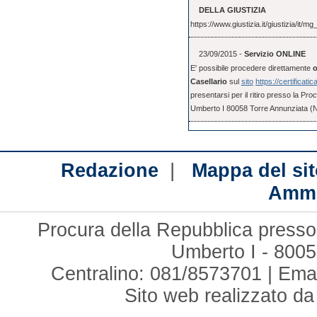
DELLA GIUSTIZIA
https://www.giustizia.it/giustizia/it
23/09/2015 -
Servizio ONLINE
E' possibile procedere direttamente
o
Casellario
sul
sito
https://certificatic
presentarsi per il ritiro presso la P
roc
Umberto I 80058 Torre Annunziata (
|
Redazione
Mappa del sit
Ammi
Procura della Repubblica presso 
Umberto I - 8005
Centralino: 081/8573701 | Ema
Sito web realizzato d